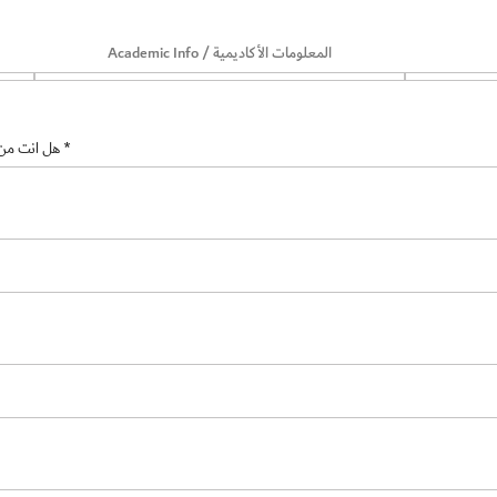
Academic Info / المعلومات الأكاديمية
Are You from People with Determination / هل انت من ذوي الهمم
*